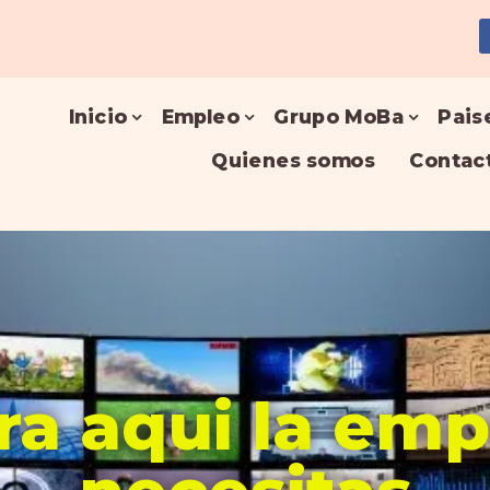
Inicio
Empleo
Grupo MoBa
Pais
Quienes somos
Contac
a aqui la em