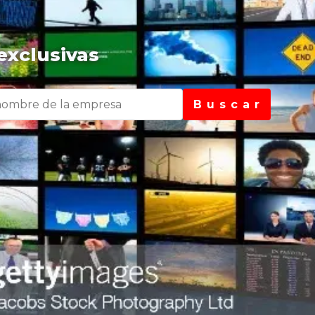
exclusivas
B u s c a r