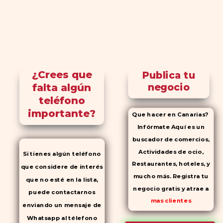
¿Crees que
Publica tu
falta algún
negocio
teléfono
importante?
Que hacer en Canarias?
Infórmate Aquí es un
buscador de comercios,
Actividades de ocio,
Si tienes algún teléfono
Restaurantes, hoteles, y
que considere de interés
mucho más. Registra tu
que no esté en la lista,
negocio gratis y atrae a
puede contactarnos
mas clientes
enviando un mensaje de
Whatsapp al télefono