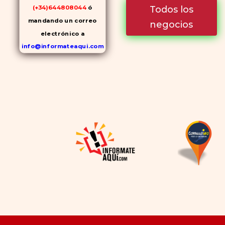
Todos los
(+34)644808044
ó
mandando un correo
negocios
electrónico a
info@informateaqui.com
Mientras que antes la
decisión de elegir un
inhibidor de la PDE-
5
dependía en gran medida de
la disponibilidad y el precio, el
cambio de los tiempos ha
permitido la producción de
alternativas genéricas tanto
a Cialis como a
Viagra sin
receta
(tadalafilo y
sildenafilo, respectivamente)
que se consideran tan
rentables e igual de eficaces