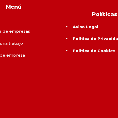
Menú
Políticas
Aviso Legal
^
r de empresas
Política de Privacid
^
 una trabajo
Política de Cookies
^
 de empresa
o