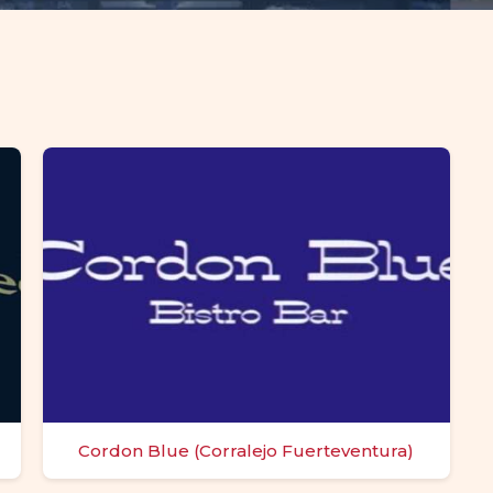
)
Cordon Blue (Corralejo Fuerteventura)