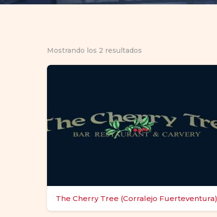
Mostrando los 2 resultados
The Cherry Tree (Corralejo Fuerteventura