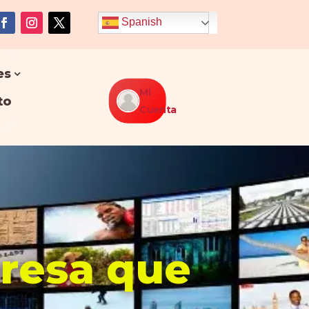
Spanish
es
Mi
to
Cuenta
presa que