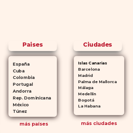
Paises
Ciudades
Islas Canarias
España
Barcelona
Cuba
Madrid
Colombia
Palma de Mallorca
Portugal
Málaga
Andorra
Medellín
Rep. Dominicana
Bogotá
México
La Habana
Túnez
más ciudades
más países