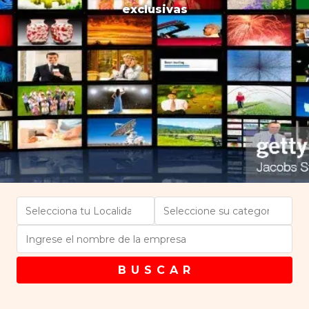
exclusivas
B U S C A R