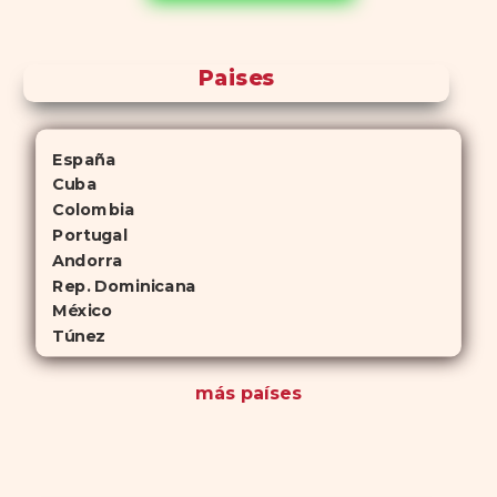
antelación.
Paises
España
Cuba
Colombia
Portugal
Andorra
Rep. Dominicana
México
Túnez
más países