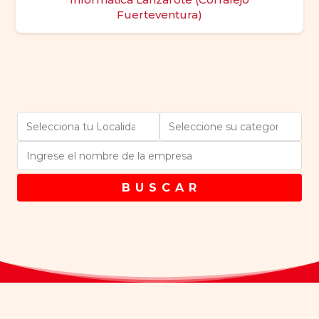
Fuerteventura)
B U S C A R