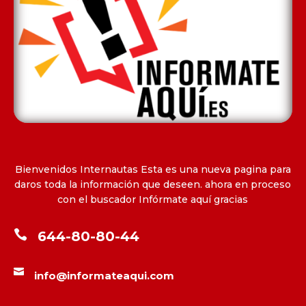
Bienvenidos Internautas Esta es una nueva pagina para
daros toda la información que deseen. ahora en proceso
con el buscador Infórmate aquí gracias

644-80-80-44

info@informateaqui.com