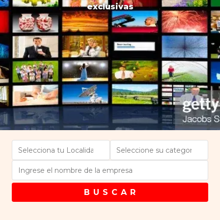
exclusivas
B U S C A R