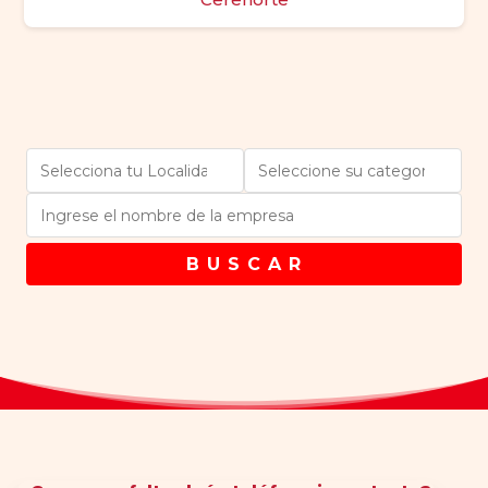
B U S C A R