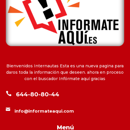
Bienvenidos Internautas Esta es una nueva pagina para
daros toda la información que deseen. ahora en proceso
con el buscador Infórmate aquí gracias

644-80-80-44

info@informateaqui.com
Menú