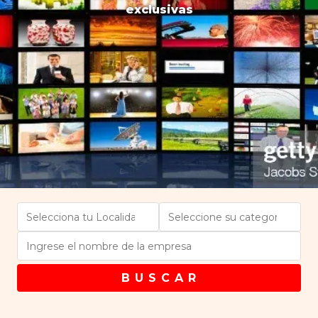
exclusivas
B U S C A R