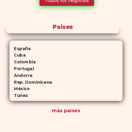
Todos los negocios
para quienes no desean planificar sus actividades románticas con
antelación.
Paises
España
Cuba
Colombia
Portugal
Andorra
Rep. Dominicana
México
Túnez
más países