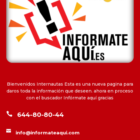
Bienvenidos Internautas Esta es una nueva pagina para
daros toda la información que deseen. ahora en proceso
con el buscador Infórmate aquí gracias

644-80-80-44

info@informateaqui.com