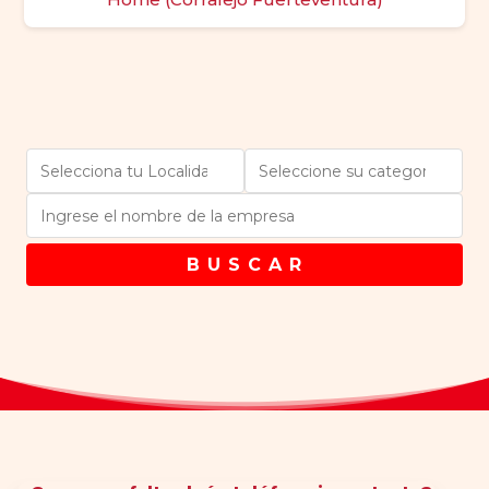
B U S C A R