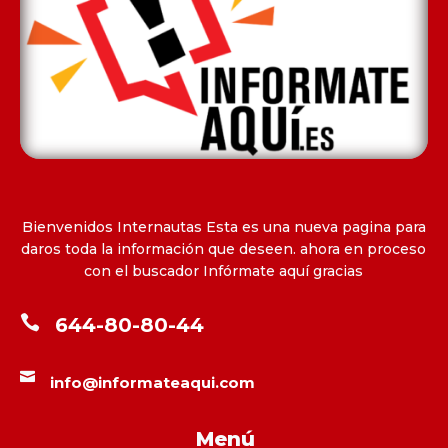
Bienvenidos Internautas Esta es una nueva pagina para
daros toda la información que deseen. ahora en proceso
con el buscador Infórmate aquí gracias

644-80-80-44

info@informateaqui.com
Menú