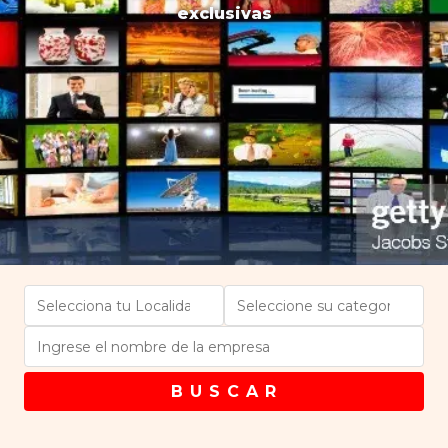
exclusivas
B U S C A R