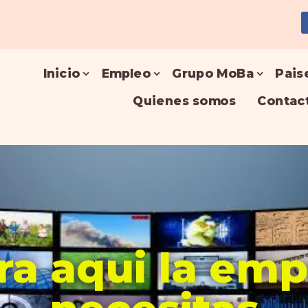
Inicio
Empleo
Grupo MoBa
Pais
Quienes somos
Contac
a aqui la em