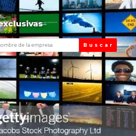
exclusivas
B u s c a r