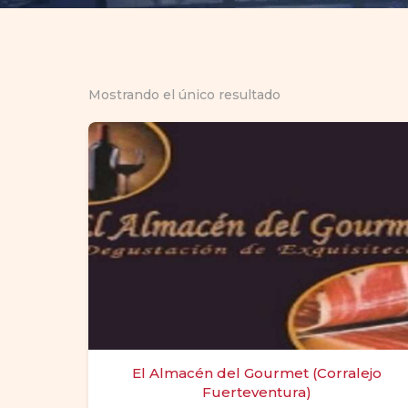
Mostrando el único resultado
El Almacén del Gourmet (Corralejo
Fuerteventura)