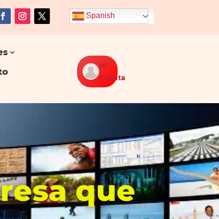
Spanish
es
Mi
to
Cuenta
presa que