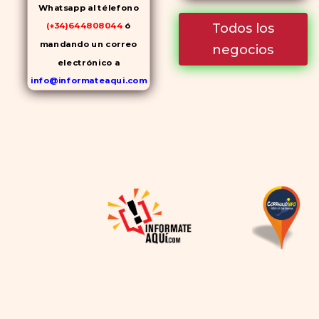
Whatsapp al télefono
Todos los
(+34)644808044
ó
mandando un correo
negocios
electrónico a
info@informateaqui.com
Mientras que antes la
decisión de elegir un
inhibidor de la PDE-
5
dependía en gran medida de
la disponibilidad y el precio, el
cambio de los tiempos ha
permitido la producción de
alternativas genéricas tanto
a Cialis como a
Viagra sin
receta
(tadalafilo y
sildenafilo, respectivamente)
que se consideran tan
rentables e igual de eficaces