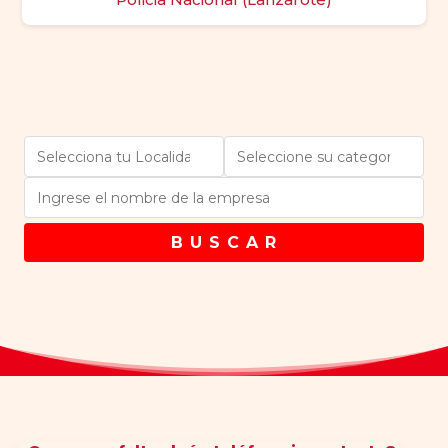
B U S C A R