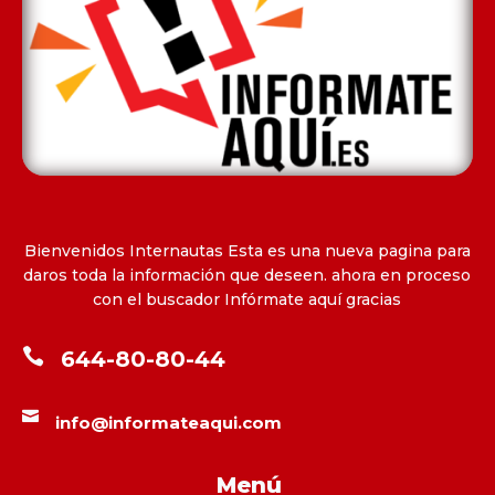
Bienvenidos Internautas Esta es una nueva pagina para
daros toda la información que deseen. ahora en proceso
con el buscador Infórmate aquí gracias

644-80-80-44

info@informateaqui.com
Menú