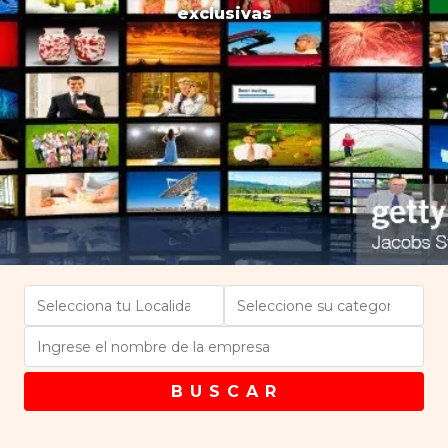
exclusivas
B U S C A R