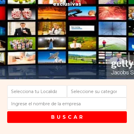
exclusivas
B U S C A R