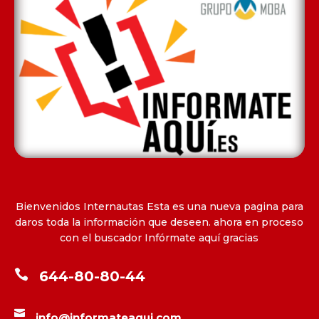
Bienvenidos Internautas Esta es una nueva pagina para
daros toda la información que deseen. ahora en proceso
con el buscador Infórmate aquí gracias

644-80-80-44

info@informateaqui.com