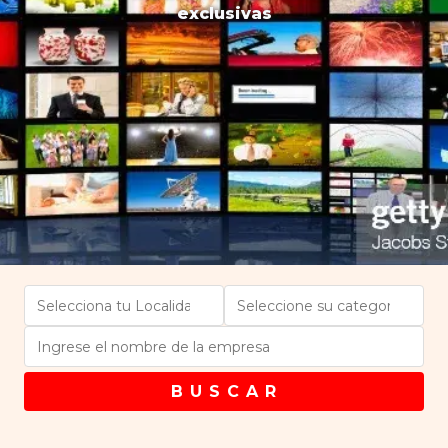
exclusivas
B U S C A R