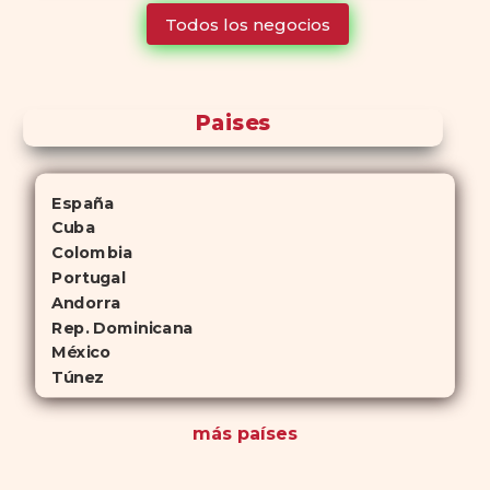
tiempo que Viagra, lo que lo convierte en una opción atractiva
Todos los negocios
para quienes no desean planificar sus actividades románticas con
antelación.
Paises
España
Cuba
Colombia
Portugal
Andorra
Rep. Dominicana
México
Túnez
más países