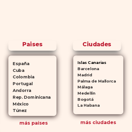
Paises
Ciudades
Islas Canarias
España
Barcelona
Cuba
Madrid
Colombia
Palma de Mallorca
Portugal
Málaga
Andorra
Medellín
Rep. Dominicana
Bogotá
México
La Habana
Túnez
más ciudades
más países