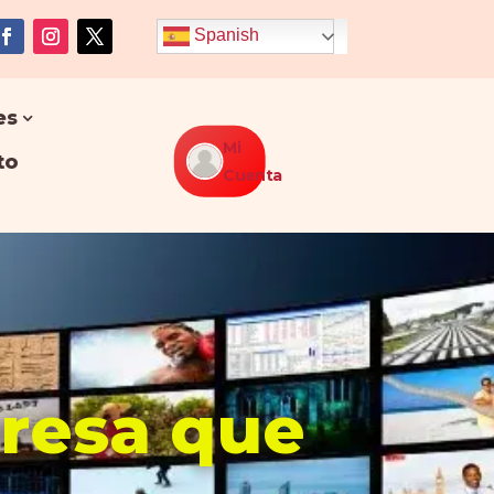
Spanish
es
Mi
to
Cuenta
presa que