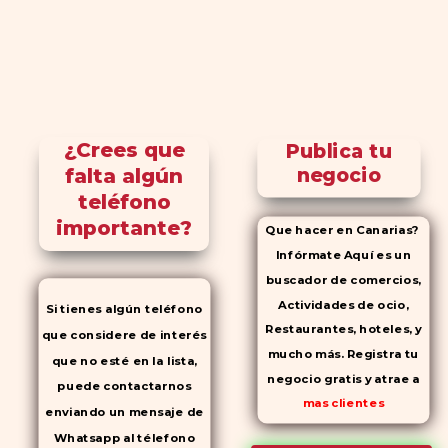
¿Crees que
Publica tu
falta algún
negocio
teléfono
importante?
Que hacer en Canarias?
Infórmate Aquí es un
buscador de comercios,
Actividades de ocio,
Si tienes algún teléfono
Restaurantes, hoteles, y
que considere de interés
mucho más. Registra tu
que no esté en la lista,
negocio gratis y atrae a
puede contactarnos
mas clientes
enviando un mensaje de
Whatsapp al télefono