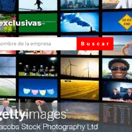
exclusivas
B u s c a r