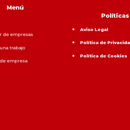
Menú
Políticas
Aviso Legal
^
r de empresas
Política de Privacid
^
 una trabajo
Política de Cookies
^
 de empresa
o