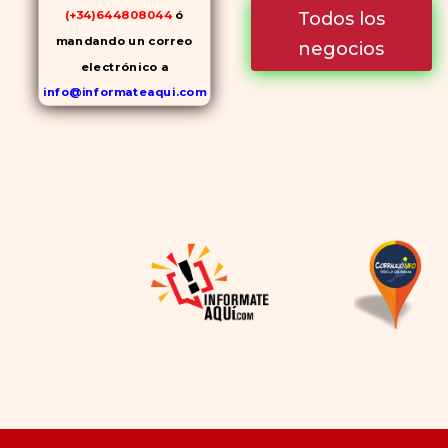
Todos los
(+34)644808044
ó
mandando un correo
negocios
electrónico a
info@informateaqui.com
Mientras que antes la
decisión de elegir un
inhibidor de la PDE-
5
dependía en gran medida de
la disponibilidad y el precio, el
cambio de los tiempos ha
permitido la producción de
alternativas genéricas tanto
a Cialis como a
Viagra sin
receta
(tadalafilo y
sildenafilo, respectivamente)
que se consideran tan
rentables e igual de eficaces