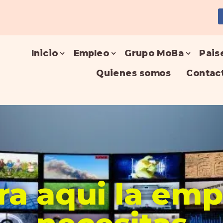
Inicio
Empleo
Grupo MoBa
Pais
Quienes somos
Contac
a aqui la em