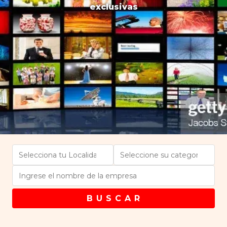
exclusivas
B U S C A R