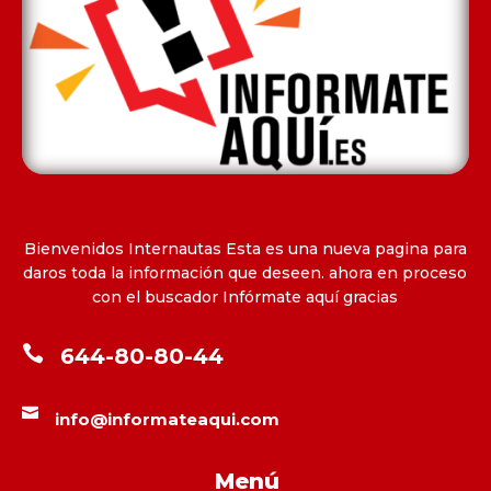
Bienvenidos Internautas Esta es una nueva pagina para
daros toda la información que deseen. ahora en proceso
con el buscador Infórmate aquí gracias

644-80-80-44

info@informateaqui.com
Menú