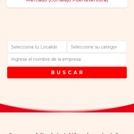
B U S C A R