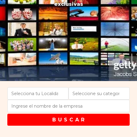
exclusivas
B U S C A R