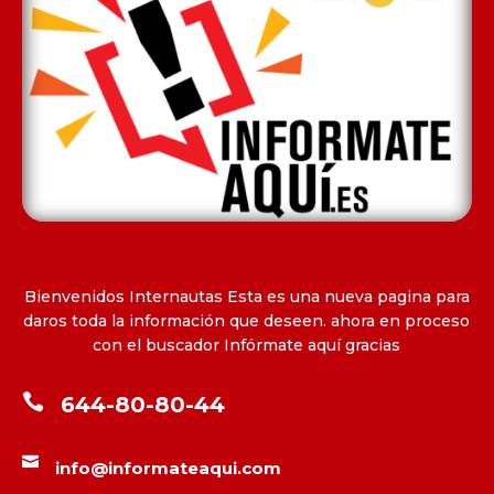
Bienvenidos Internautas Esta es una nueva pagina para
daros toda la información que deseen. ahora en proceso
con el buscador Infórmate aquí gracias

644-80-80-44

info@informateaqui.com