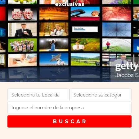
exclusivas
B U S C A R