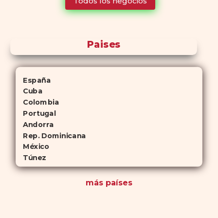
Todos los negocios
para quienes no desean planificar sus actividades románticas con
antelación.
Paises
España
Cuba
Colombia
Portugal
Andorra
Rep. Dominicana
México
Túnez
más países