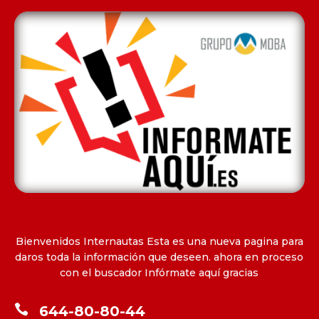
Bienvenidos Internautas Esta es una nueva pagina para
daros toda la información que deseen. ahora en proceso
con el buscador Infórmate aquí gracias

644-80-80-44