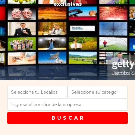
exclusivas
B U S C A R