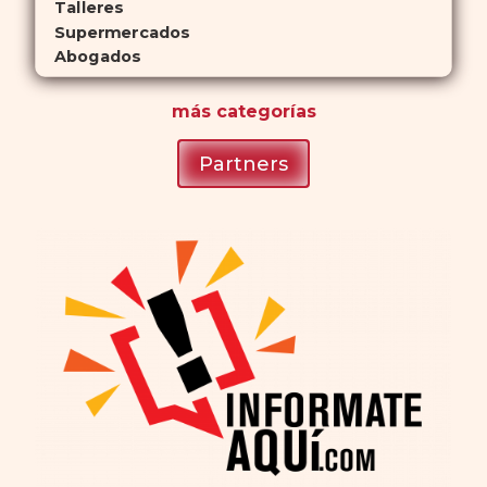
Talleres
Supermercados
Abogados
más
categorías
Partners