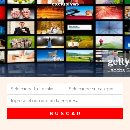
exclusivas
B U S C A R