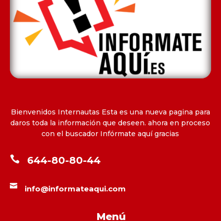
Bienvenidos Internautas Esta es una nueva pagina para
daros toda la información que deseen. ahora en proceso
con el buscador Infórmate aquí gracias

644-80-80-44

info@informateaqui.com
Menú