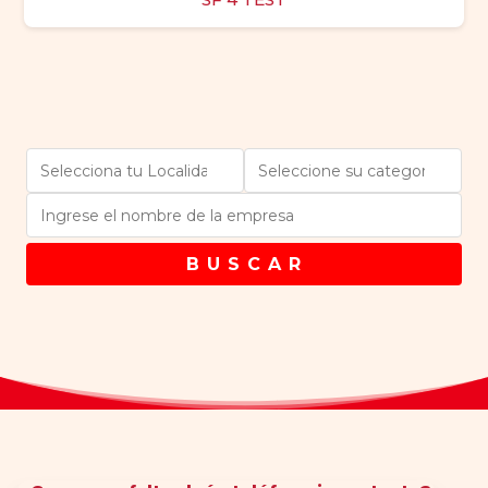
B U S C A R