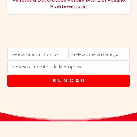
Fuerteventura)
B U S C A R