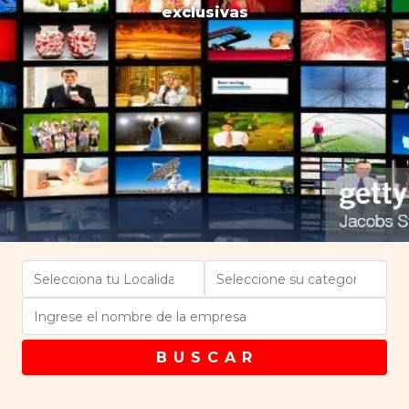
exclusivas
B U S C A R