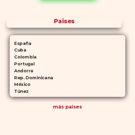
antelación.
Paises
España
Cuba
Colombia
Portugal
Andorra
Rep. Dominicana
México
Túnez
más países