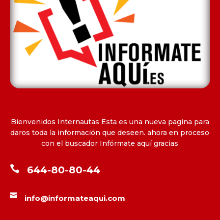
Bienvenidos Internautas Esta es una nueva pagina para
daros toda la información que deseen. ahora en proceso
con el buscador Infórmate aquí gracias

644-80-80-44

info@informateaqui.com