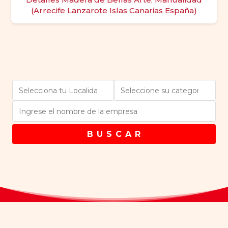
(Arrecife Lanzarote Islas Canarias España)
B U S C A R