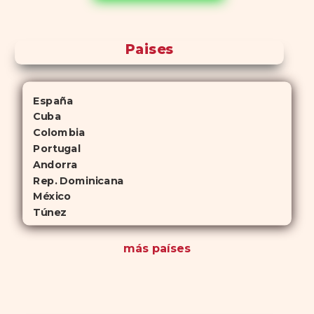
antelación.
Paises
España
Cuba
Colombia
Portugal
Andorra
Rep. Dominicana
México
Túnez
más países