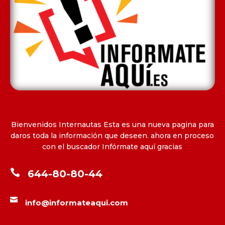
Bienvenidos Internautas Esta es una nueva pagina para
daros toda la información que deseen. ahora en proceso
con el buscador Infórmate aquí gracias

644-80-80-44

info@informateaqui.com