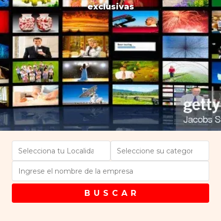
exclusivas
B U S C A R