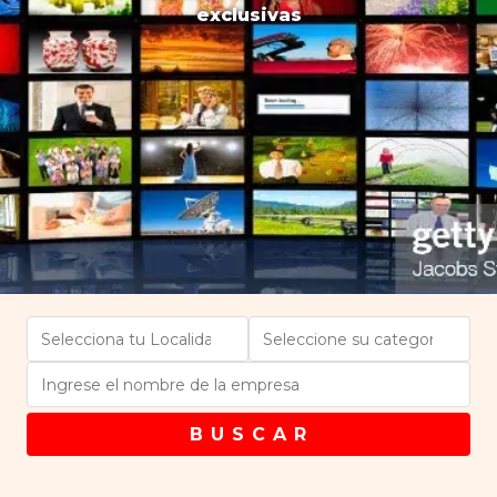
exclusivas
B U S C A R