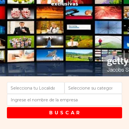
exclusivas
B U S C A R