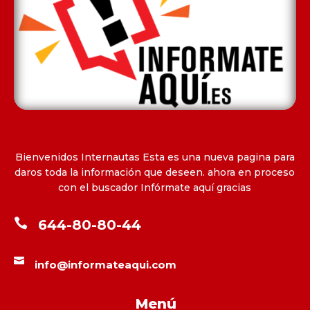
Bienvenidos Internautas Esta es una nueva pagina para
daros toda la información que deseen. ahora en proceso
con el buscador Infórmate aquí gracias

644-80-80-44

info@informateaqui.com
Menú