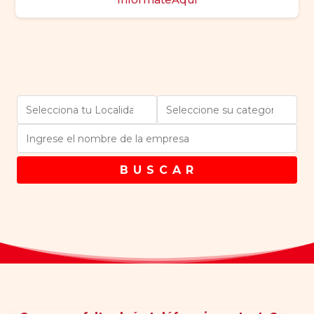
B U S C A R