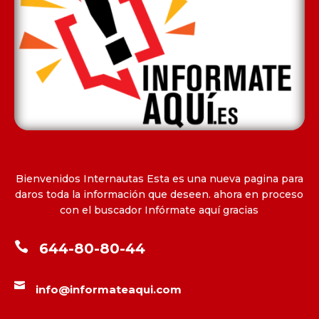
Bienvenidos Internautas Esta es una nueva pagina para
daros toda la información que deseen. ahora en proceso
con el buscador Infórmate aquí gracias

644-80-80-44

info@informateaqui.com