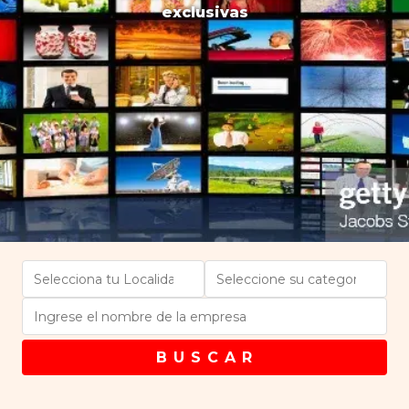
exclusivas
B U S C A R