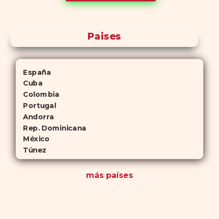
antelación.
Paises
España
Cuba
Colombia
Portugal
Andorra
Rep. Dominicana
México
Túnez
más países