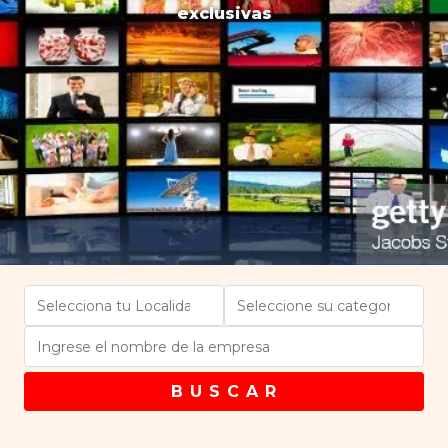
exclusivas
B U S C A R