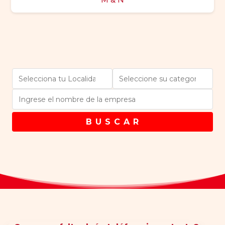
B U S C A R