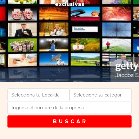
exclusivas
B U S C A R