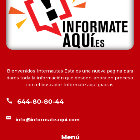
Bienvenidos Internautas Esta es una nueva pagina para
daros toda la información que deseen. ahora en proceso
con el buscador Infórmate aquí gracias

644-80-80-44

info@informateaqui.com
Menú