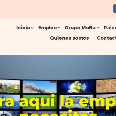
Inicio
Empleo
Grupo MoBa
Pais
Quienes somos
Contac
a aqui la em