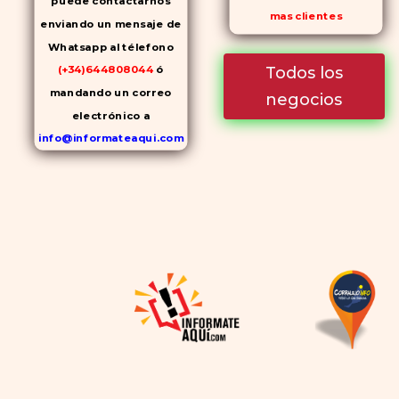
puede contactarnos
mas clientes
enviando un mensaje de
Whatsapp al télefono
Todos los
(+34)644808044
ó
mandando un correo
negocios
electrónico a
info@informateaqui.com
Mientras que antes la
decisión de elegir un
inhibidor de la PDE-
5
dependía en gran medida de
la disponibilidad y el precio, el
cambio de los tiempos ha
permitido la producción de
alternativas genéricas tanto
a Cialis como a
Viagra sin
receta
(tadalafilo y
sildenafilo, respectivamente)