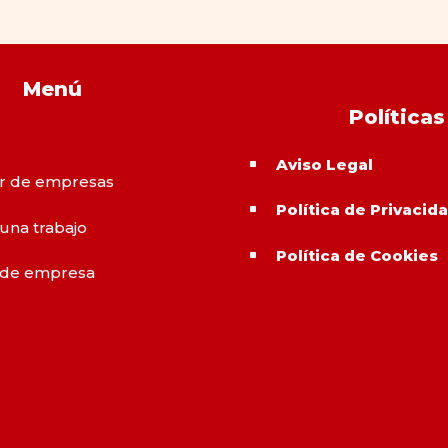
Menú
Políticas
Aviso Legal
^
r de empresas
Política de Privacid
^
 una trabajo
Política de Cookies
^
 de empresa
o