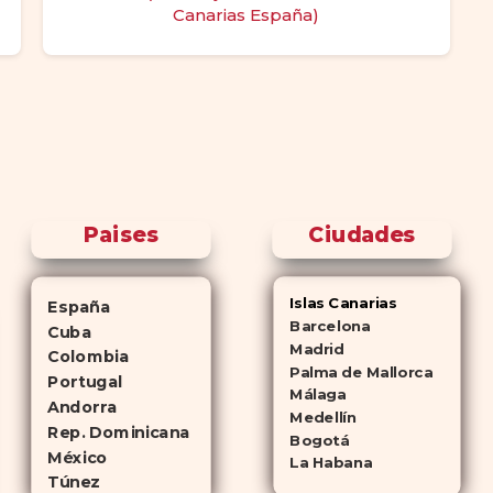
Canarias España)
Paises
Ciudades
Islas Canarias
España
Barcelona
Cuba
Madrid
Colombia
Palma de Mallorca
Portugal
Málaga
Andorra
Medellín
Rep. Dominicana
Bogotá
México
La Habana
Túnez