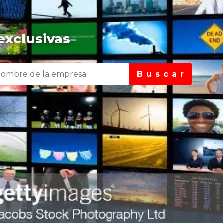
exclusivas
B u s c a r