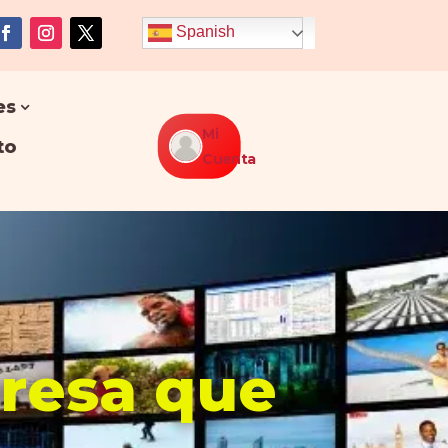
Spanish
es
Mi
to
Cuenta
presa que