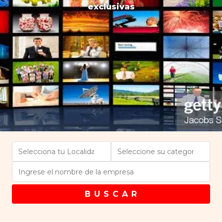
exclusivas
B U S C A R