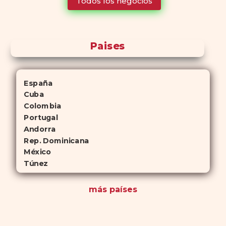
Todos los negocios
para quienes no desean planificar sus actividades románticas con
antelación.
Paises
España
Cuba
Colombia
Portugal
Andorra
Rep. Dominicana
México
Túnez
más países