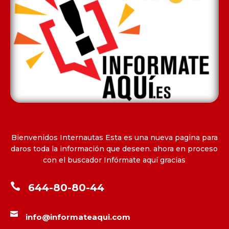
Bienvenidos Internautas Esta es una nueva pagina para
daros toda la información que deseen. ahora en proceso
con el buscador Infórmate aquí gracias

644-80-80-44

info@informateaqui.com