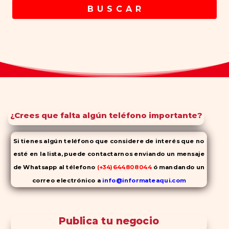
B U S C A R
¿Crees que falta algún teléfono importante?
Si tienes algún teléfono que considere de interés que no
esté en la lista, puede contactarnos enviando un mensaje
de Whatsapp al télefono
(+34)644808044
ó mandando un
correo electrónico a
info@informateaqui.com
Mientras que antes la decisión de elegir un inhibidor de la
PDE-
5 dependía en gran medida de la disponibilidad y el precio, el
Publica tu negocio
cambio de los tiempos ha permitido la producción de alternativas