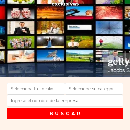
exclusivas
B U S C A R