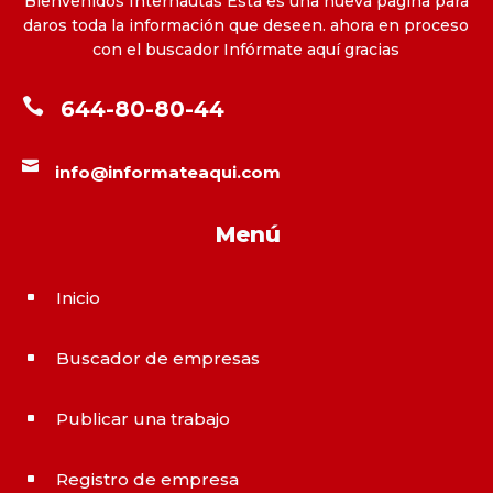
Bienvenidos Internautas Esta es una nueva pagina para
daros toda la información que deseen. ahora en proceso
con el buscador Infórmate aquí gracias

644-80-80-44

info@informateaqui.com
Menú
Inicio
^
Buscador de empresas
^
Publicar una trabajo
^
Registro de empresa
^