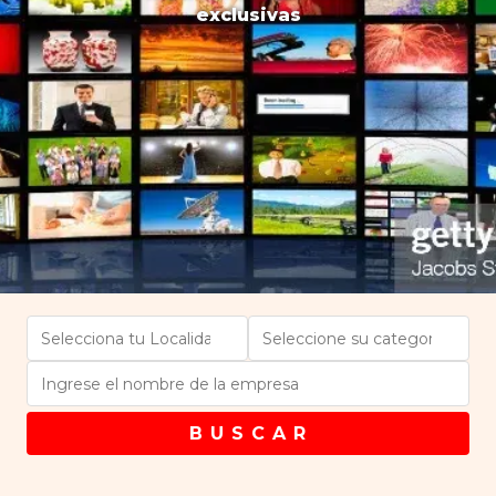
exclusivas
B U S C A R