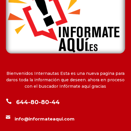
Bienvenidos Internautas Esta es una nueva pagina para
daros toda la información que deseen. ahora en proceso
con el buscador Infórmate aquí gracias

644-80-80-44

info@informateaqui.com