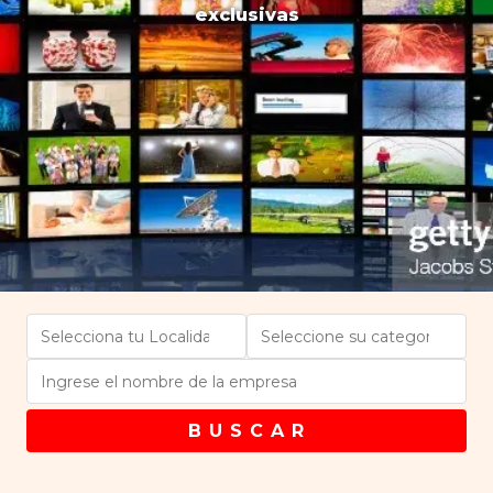
exclusivas
B U S C A R