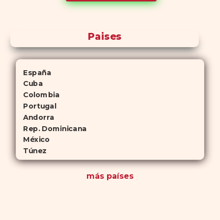
antelación.
Paises
España
Cuba
Colombia
Portugal
Andorra
Rep. Dominicana
México
Túnez
más países