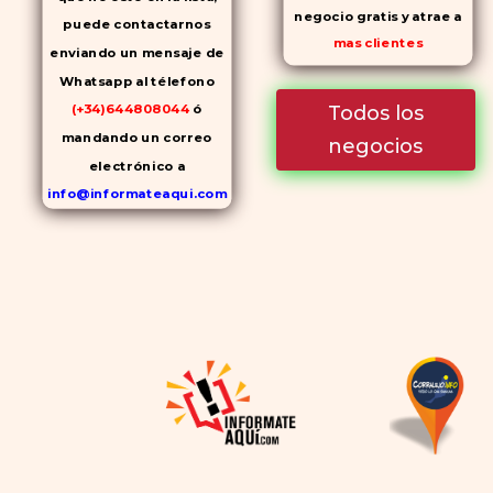
negocio gratis y atrae a
puede contactarnos
mas clientes
enviando un mensaje de
Whatsapp al télefono
Todos los
(+34)644808044
ó
mandando un correo
negocios
electrónico a
info@informateaqui.com
Mientras que antes la
decisión de elegir un
inhibidor de la PDE-
5
dependía en gran medida de
la disponibilidad y el precio, el
cambio de los tiempos ha
permitido la producción de
alternativas genéricas tanto
a Cialis como a
Viagra sin
receta
(tadalafilo y