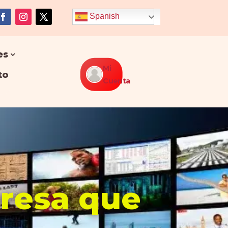
Spanish
es
Mi
to
Cuenta
presa que