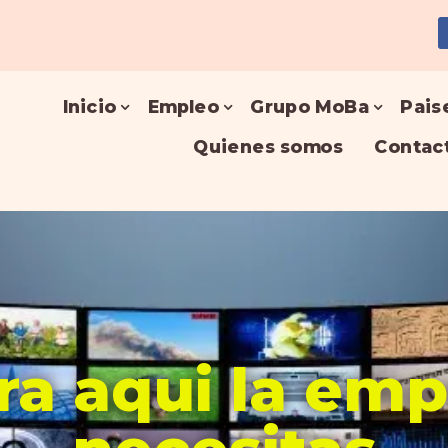
Inicio
Empleo
Grupo MoBa
Pais
Quienes somos
Contac
a aqui la em