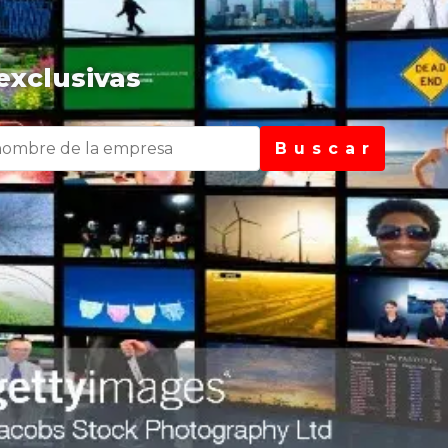
exclusivas
B u s c a r