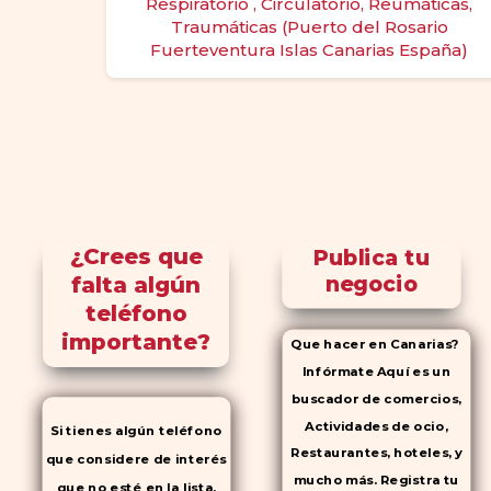
Respiratorio , Circulatorio, Reumáticas,
Traumáticas (Puerto del Rosario
Fuerteventura Islas Canarias España)
¿Crees que
Publica tu
falta algún
negocio
teléfono
importante?
Que hacer en Canarias?
Infórmate Aquí es un
buscador de comercios,
Actividades de ocio,
Si tienes algún teléfono
Restaurantes, hoteles, y
que considere de interés
mucho más. Registra tu
que no esté en la lista,