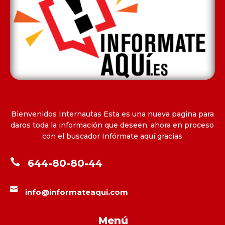
Bienvenidos Internautas Esta es una nueva pagina para
daros toda la información que deseen. ahora en proceso
con el buscador Infórmate aquí gracias

644-80-80-44

info@informateaqui.com
Menú