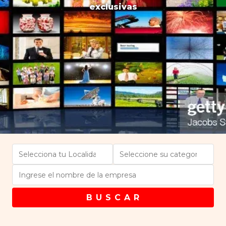
exclusivas
B U S C A R