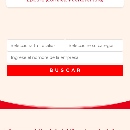
B U S C A R