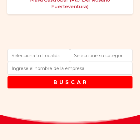
Fuerteventura)
B U S C A R