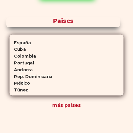
antelación.
Paises
España
Cuba
Colombia
Portugal
Andorra
Rep. Dominicana
México
Túnez
más países