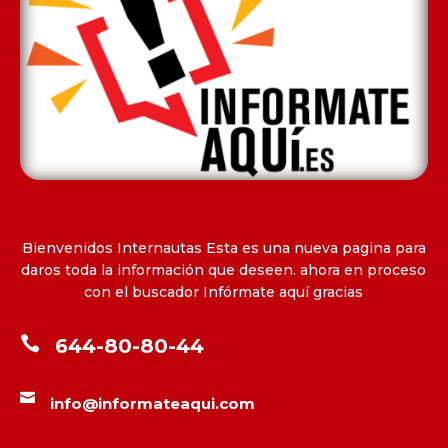
Bienvenidos Internautas Esta es una nueva pagina para
daros toda la información que deseen. ahora en proceso
con el buscador Infórmate aquí gracias

644-80-80-44

info@informateaqui.com