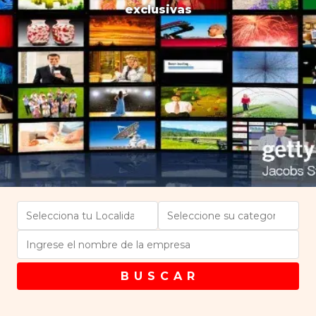
exclusivas
B U S C A R