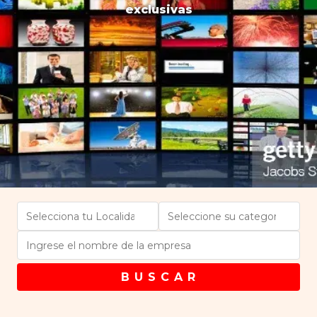
exclusivas
B U S C A R