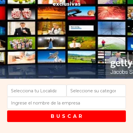
exclusivas
B U S C A R