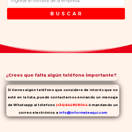
B U S C A R
¿Crees que falta algún teléfono importante?
Si tienes algún teléfono que considere de interés que no
esté en la lista, puede contactarnos enviando un mensaje
de Whatsapp al télefono
(+34)644808044
ó mandando un
correo electrónico a
info@informateaqui.com
Mientras que antes la decisión de elegir un inhibidor de la
PDE-
5 dependía en gran medida de la disponibilidad y el precio, el