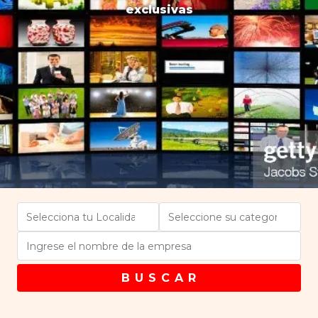
exclusivas
B U S C A R