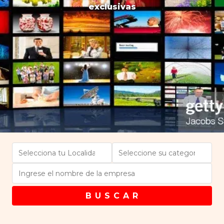
exclusivas
B U S C A R