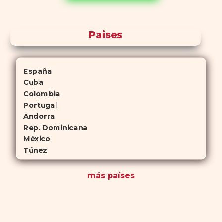
antelación.
Paises
España
Cuba
Colombia
Portugal
Andorra
Rep. Dominicana
México
Túnez
más países