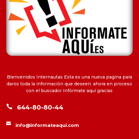
Bienvenidos Internautas Esta es una nueva pagina para
daros toda la información que deseen. ahora en proceso
con el buscador Infórmate aquí gracias

644-80-80-44

info@informateaqui.com