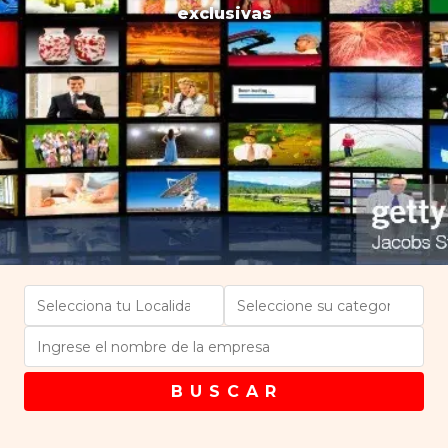
exclusivas
B U S C A R