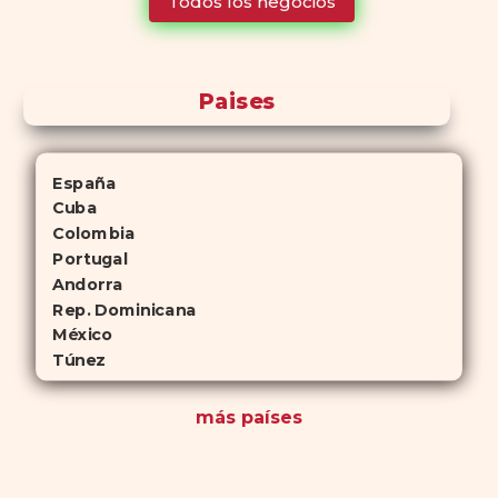
Todos los negocios
para quienes no desean planificar sus actividades románticas con
antelación.
Paises
España
Cuba
Colombia
Portugal
Andorra
Rep. Dominicana
México
Túnez
más países