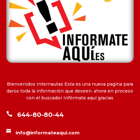
Bienvenidos Internautas Esta es una nueva pagina para
daros toda la información que deseen. ahora en proceso
con el buscador Infórmate aquí gracias

644-80-80-44

info@informateaqui.com