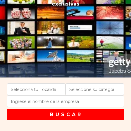
exclusivas
B U S C A R