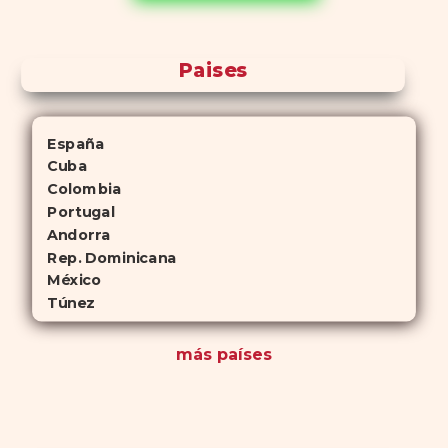
antelación.
Paises
España
Cuba
Colombia
Portugal
Andorra
Rep. Dominicana
México
Túnez
más países