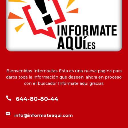
Bienvenidos Internautas Esta es una nueva pagina para
daros toda la información que deseen. ahora en proceso
con el buscador Infórmate aquí gracias

644-80-80-44

info@informateaqui.com