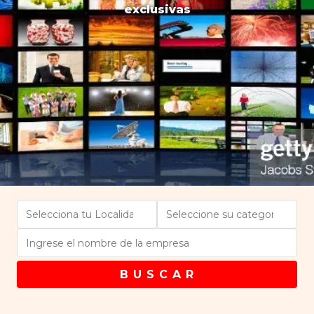
exclusivas
B U S C A R