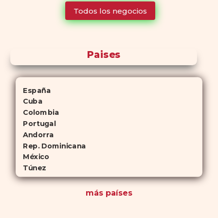
tiempo que Viagra, lo que lo convierte en una opción atractiva
Todos los negocios
para quienes no desean planificar sus actividades románticas con
antelación.
Paises
España
Cuba
Colombia
Portugal
Andorra
Rep. Dominicana
México
Túnez
más países