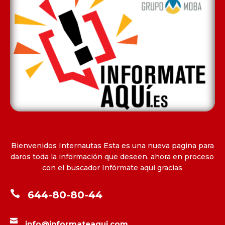
Bienvenidos Internautas Esta es una nueva pagina para
daros toda la información que deseen. ahora en proceso
con el buscador Infórmate aquí gracias

644-80-80-44

info@informateaqui.com