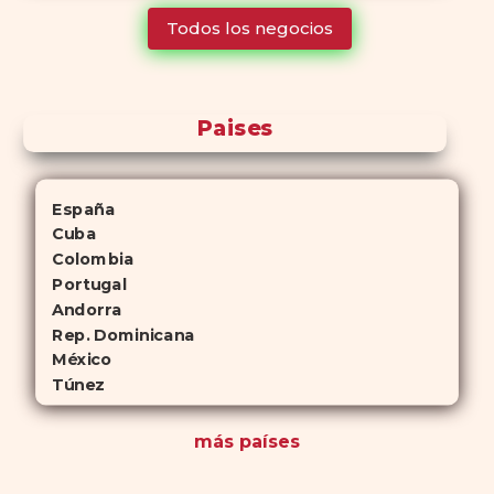
tiempo que Viagra, lo que lo convierte en una opción atractiva
Todos los negocios
para quienes no desean planificar sus actividades románticas con
antelación.
Paises
España
Cuba
Colombia
Portugal
Andorra
Rep. Dominicana
México
Túnez
más países