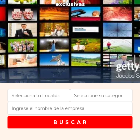
exclusivas
B U S C A R