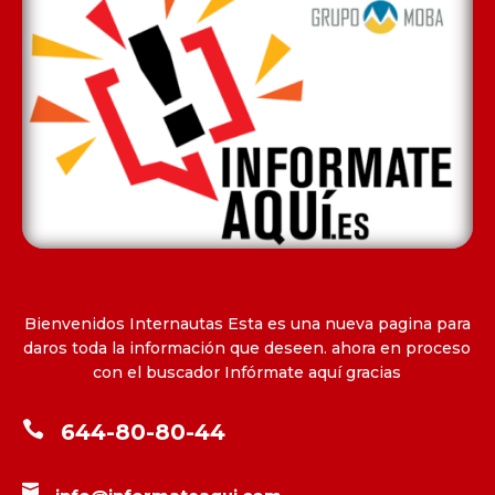
Bienvenidos Internautas Esta es una nueva pagina para
daros toda la información que deseen. ahora en proceso
con el buscador Infórmate aquí gracias

644-80-80-44
