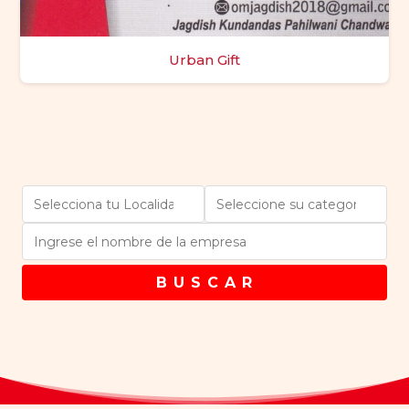
Urban Gift
B U S C A R