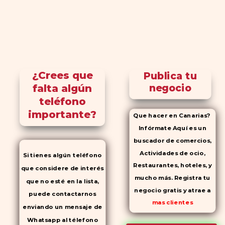
¿Crees que
Publica tu
falta algún
negocio
teléfono
importante?
Que hacer en Canarias?
Infórmate Aquí es un
buscador de comercios,
Actividades de ocio,
Si tienes algún teléfono
Restaurantes, hoteles, y
que considere de interés
mucho más. Registra tu
que no esté en la lista,
negocio gratis y atrae a
puede contactarnos
mas clientes
enviando un mensaje de
Whatsapp al télefono