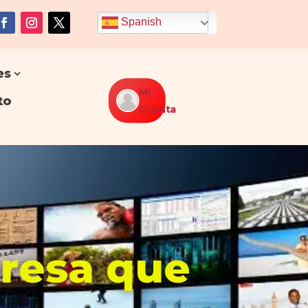
Spanish
es
Mi
to
Cuenta
presa que