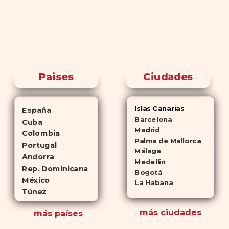
Paises
Ciudades
Islas Canarias
España
Barcelona
Cuba
Madrid
Colombia
Palma de Mallorca
Portugal
Málaga
Andorra
Medellín
Rep. Dominicana
Bogotá
México
La Habana
Túnez
más ciudades
más países