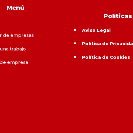
Menú
Políticas
Aviso Legal
^
r de empresas
Política de Privacid
^
 una trabajo
Política de Cookies
^
 de empresa
o