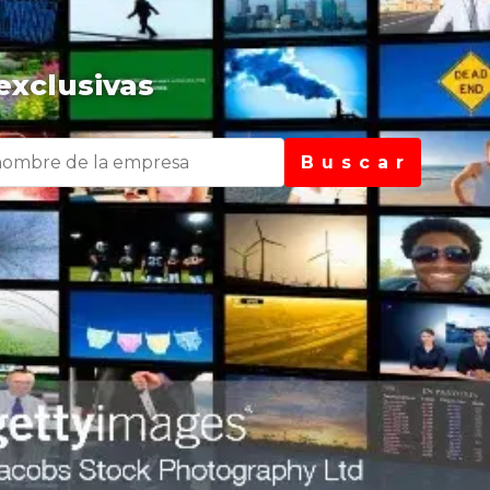
exclusivas
B u s c a r