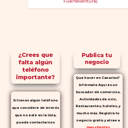
Fuerteventura)
¿Crees que
Publica tu
falta algún
negocio
teléfono
importante?
Que hacer en Canarias?
Infórmate Aquí es un
buscador de comercios,
Actividades de ocio,
Si tienes algún teléfono
Restaurantes, hoteles, y
que considere de interés
mucho más. Registra tu
que no esté en la lista,
negocio gratis y atrae a
puede contactarnos
mas clientes