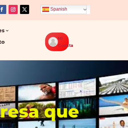
Spanish
es
Mi
to
Cuenta
presa que