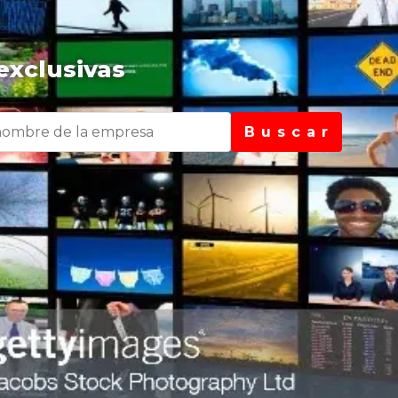
exclusivas
B u s c a r