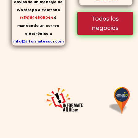
enviando un mensaje de
Whatsapp al télefono
Todos los
(+34)644808044
ó
mandando un correo
negocios
electrónico a
info@informateaqui.com
Mientras que antes la
decisión de elegir un
inhibidor de la PDE-
5
dependía en gran medida de
la disponibilidad y el precio, el
cambio de los tiempos ha
permitido la producción de
alternativas genéricas tanto
a Cialis como a
Viagra sin
receta
(tadalafilo y
sildenafilo, respectivamente)
que se consideran tan