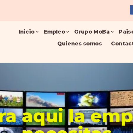
Inicio
Empleo
Grupo MoBa
Pais
Quienes somos
Contac
a aqui la em