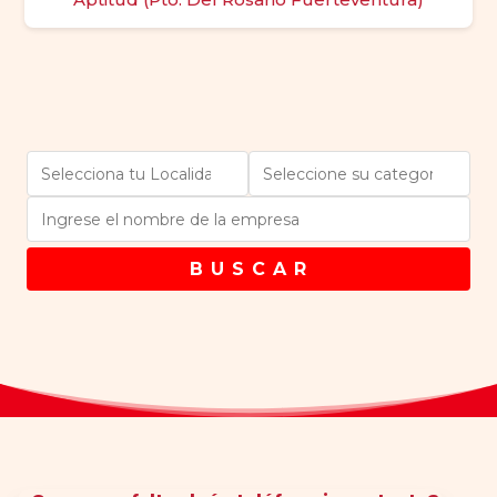
B U S C A R