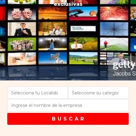
exclusivas
B U S C A R