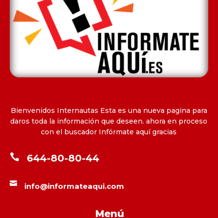
Bienvenidos Internautas Esta es una nueva pagina para
daros toda la información que deseen. ahora en proceso
con el buscador Infórmate aquí gracias

644-80-80-44

info@informateaqui.com
Menú