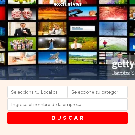
exclusivas
B U S C A R