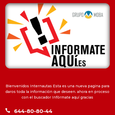
Bienvenidos Internautas Esta es una nueva pagina para
daros toda la información que deseen. ahora en proceso
con el buscador Infórmate aquí gracias

644-80-80-44