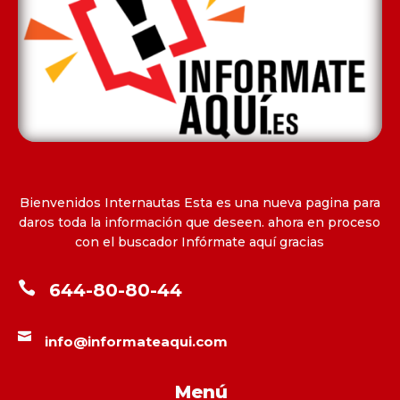
Bienvenidos Internautas Esta es una nueva pagina para
daros toda la información que deseen. ahora en proceso
con el buscador Infórmate aquí gracias

644-80-80-44

info@informateaqui.com
Menú