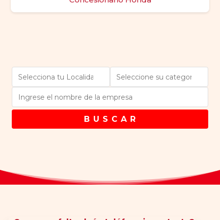
B U S C A R