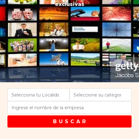
exclusivas
B U S C A R