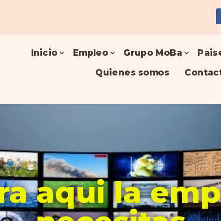
Inicio
Empleo
Grupo MoBa
Pais
Quienes somos
Contac
a aqui la em