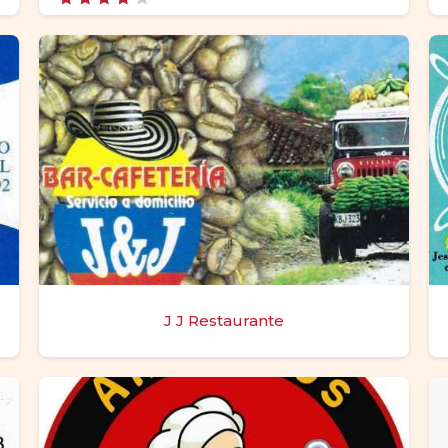
Valora
do con
4.00
de 5
J J Restaurante