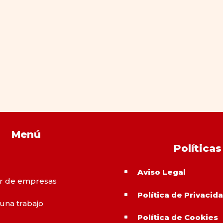
Menú
Políticas
Aviso Legal
^
r de empresas
Política de Privacid
^
 una trabajo
Política de Cookies
^