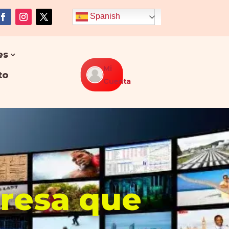
Spanish
es
Mi
to
Cuenta
presa que