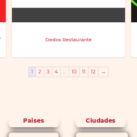
,
Dedos Restaurante
s
1
2
3
4
…
10
11
12
→
Paises
Ciudades