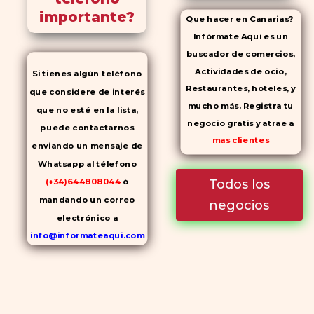
importante?
Que hacer en Canarias?
Infórmate Aquí es un
buscador de comercios,
Actividades de ocio,
Si tienes algún teléfono
Restaurantes, hoteles, y
que considere de interés
mucho más. Registra tu
que no esté en la lista,
negocio gratis y atrae a
puede contactarnos
mas clientes
enviando un mensaje de
Whatsapp al télefono
Todos los
(+34)644808044
ó
mandando un correo
negocios
electrónico a
info@informateaqui.com
Mientras que antes la
decisión de elegir un
inhibidor de la PDE-
5
dependía en gran medida de