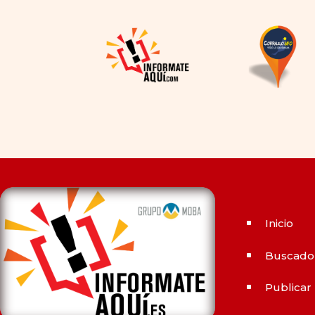
la disponibilidad y el precio, el
cambio de los tiempos ha
permitido la producción de
alternativas genéricas tanto
a Cialis como a
Viagra sin
receta
(tadalafilo y
sildenafilo, respectivamente)
que se consideran tan
rentables e igual de eficaces
que su homólogo de marca.
En su mayor parte, ambos
medicamentos funcionan de
Inicio
^
la misma manera y tienen
perfiles de efectos
Buscado
^
secundarios similares. ¿La
principal diferencia? El
Publicar
^
tiempo.
comprar Cialis
ejerce