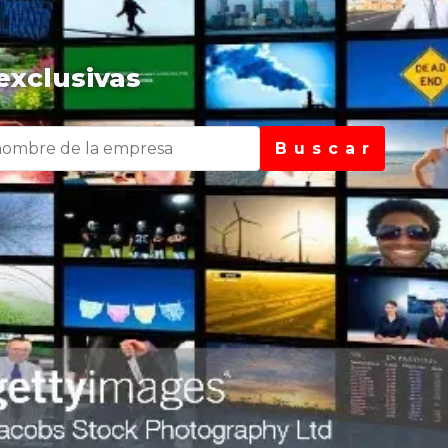
exclusivas
B u s c a r