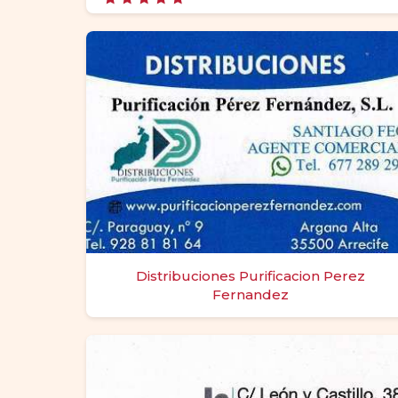
Valorado
con
5.00
de 5
Distribuciones Purificacion Perez
Fernandez