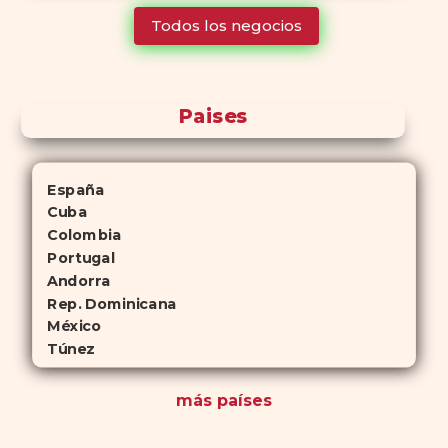
tiempo que Viagra, lo que lo convierte en una opción atractiva
Todos los negocios
para quienes no desean planificar sus actividades románticas con
antelación.
Paises
España
Cuba
Colombia
Portugal
Andorra
Rep. Dominicana
México
Túnez
más países