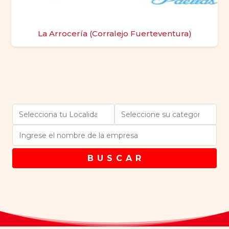
La Arrocería (Corralejo Fuerteventura)
B U S C A R