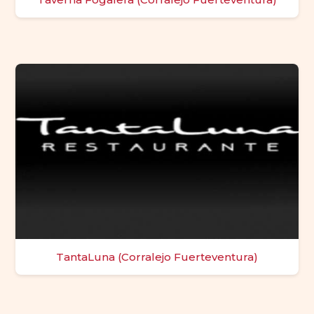
TantaLuna (Corralejo Fuerteventura)