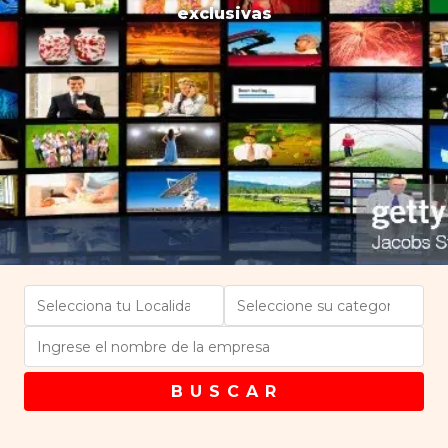
exclusivas
B U S C A R