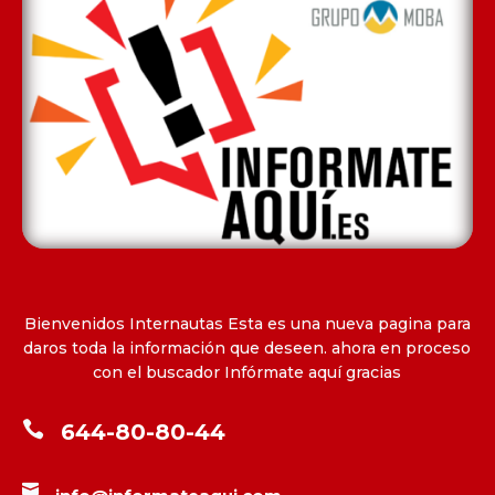
Bienvenidos Internautas Esta es una nueva pagina para
daros toda la información que deseen. ahora en proceso
con el buscador Infórmate aquí gracias

644-80-80-44
