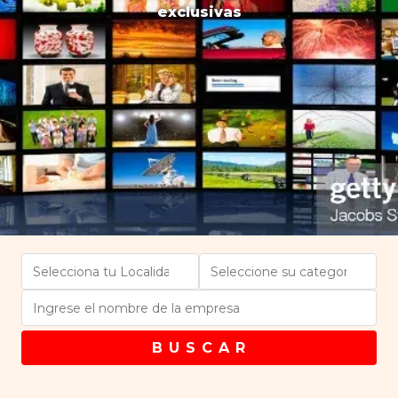
exclusivas
B U S C A R