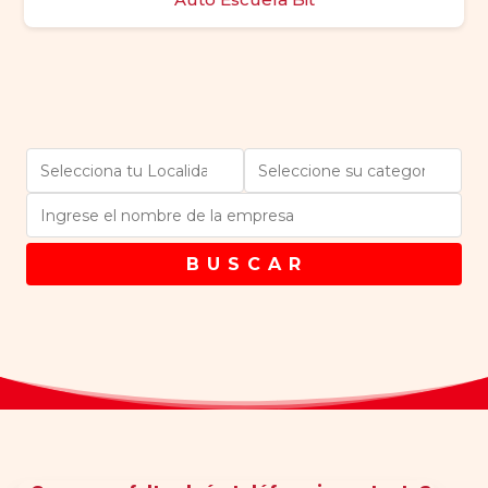
B U S C A R