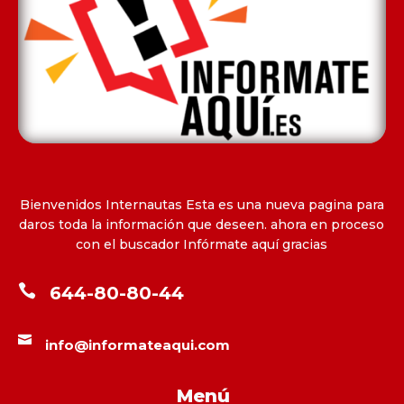
Bienvenidos Internautas Esta es una nueva pagina para
daros toda la información que deseen. ahora en proceso
con el buscador Infórmate aquí gracias

644-80-80-44

info@informateaqui.com
Menú