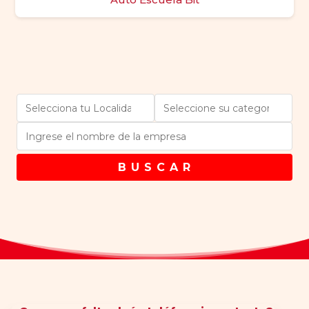
B U S C A R