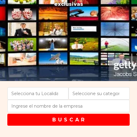
exclusivas
B U S C A R