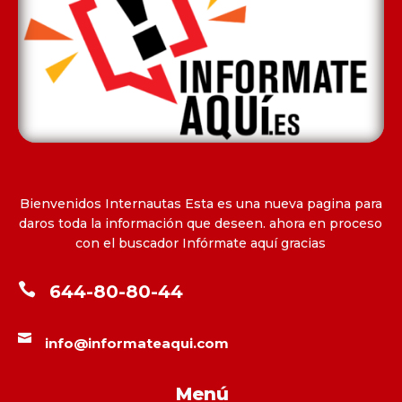
Bienvenidos Internautas Esta es una nueva pagina para
daros toda la información que deseen. ahora en proceso
con el buscador Infórmate aquí gracias

644-80-80-44

info@informateaqui.com
Menú