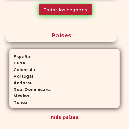
tiempo que Viagra, lo que lo convierte en una opción atractiva
Todos los negocios
para quienes no desean planificar sus actividades románticas con
antelación.
Paises
España
Cuba
Colombia
Portugal
Andorra
Rep. Dominicana
México
Túnez
más países