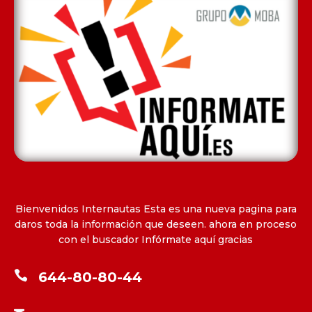
Bienvenidos Internautas Esta es una nueva pagina para
daros toda la información que deseen. ahora en proceso
con el buscador Infórmate aquí gracias

644-80-80-44