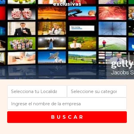
exclusivas
B U S C A R