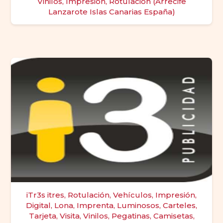
Vinilos, Impresión, Rotulación (Arrecife
Lanzarote Islas Canarias España)
iTr3s itres, Rotulación, Vehículos, Impresión,
Digital, Lona, Imprenta, Luminosos, Carteles,
Tarjeta, Visita, Vinilos, Pegatinas, Camisetas,