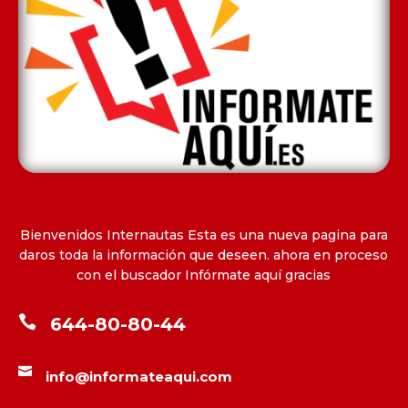
Bienvenidos Internautas Esta es una nueva pagina para
daros toda la información que deseen. ahora en proceso
con el buscador Infórmate aquí gracias

644-80-80-44

info@informateaqui.com