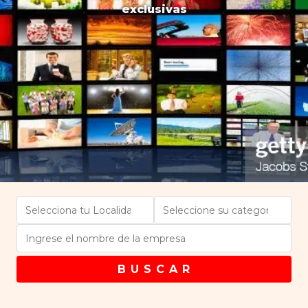
exclusivas
B U S C A R