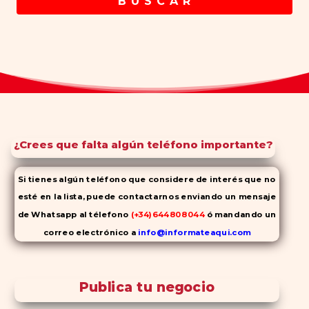
B U S C A R
¿Crees que falta algún teléfono importante?
Si tienes algún teléfono que considere de interés que no
esté en la lista, puede contactarnos enviando un mensaje
de Whatsapp al télefono
(+34)644808044
ó mandando un
correo electrónico a
info@informateaqui.com
Mientras que antes la decisión de elegir un inhibidor de la
PDE-
5 dependía en gran medida de la disponibilidad y el precio, el
Publica tu negocio
cambio de los tiempos ha permitido la producción de alternativas
genéricas tanto a Cialis como a
Viagra sin receta
(tadalafilo y