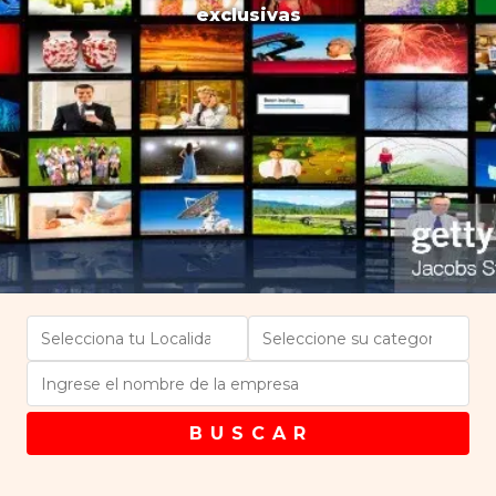
exclusivas
B U S C A R